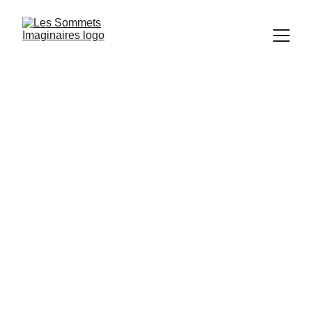
Les Sommets Imaginaires
Production de courts-métrages 
et de films institutionnels.